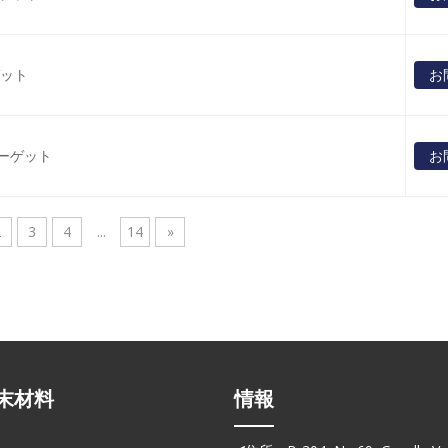
ゲット
お
ターゲット
お
2
3
4
...
14
»
末材料
情報