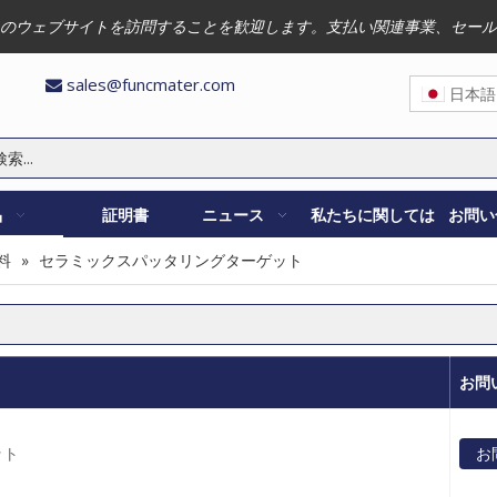
のウェブサイトを訪問することを歓迎します。支払い関連事業、セール
sales@funcmater.com

日本語
品
証明書
ニュース
私たちに関しては
お問い
料
»
セラミックスパッタリングターゲット
お問
ット
お