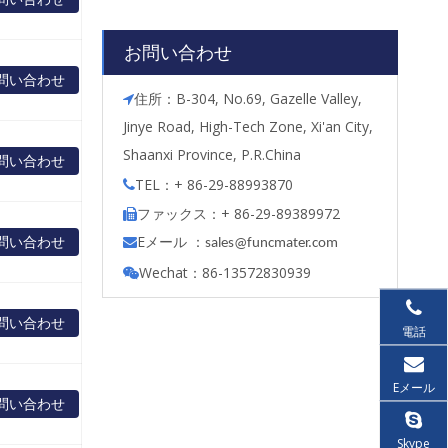
お問い合わせ
問い合わせ
住所：B-304, No.69, Gazelle Valley,

Jinye Road, High-Tech Zone, Xi'an City,
Shaanxi Province, P.R.China
問い合わせ
TEL：+ 86-29-88993870

ファックス：+ 86-29-89389972

問い合わせ
Eメール ：

s
ales@funcmater.com
Wechat：86-13572830939

問い合わせ
電話
Eメール
問い合わせ
Skype