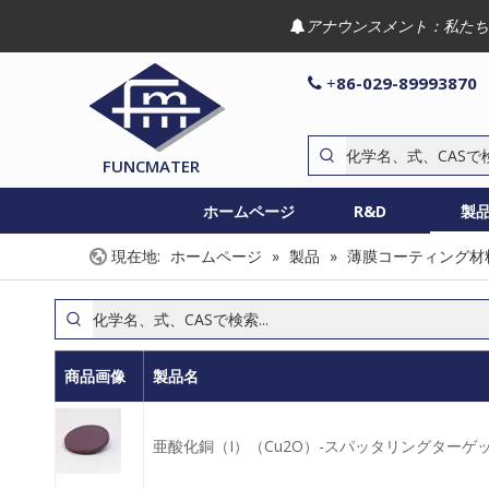
アナウンスメント：私たち

86-029-89993870

+
FUNCMATER
ホームページ
R&D
製
現在地:
ホームページ
»
製品
»
薄膜コーティング材
商品画像
製品名
亜酸化銅（I）（Cu2O）-スパッタリングターゲ