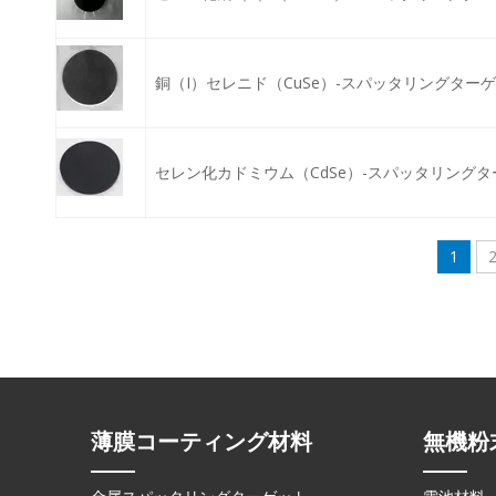
銅（I）セレニド（CuSe）-スパッタリングター
セレン化カドミウム（CdSe）-スパッタリング
1
薄膜コーティング材料
無機粉