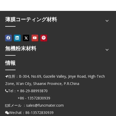
薄膜コーティング材料
無機粉末材料
情報
住所：B-304, No.69, Gazelle Valley, Jinye Road, High-Tech

Zone, Xi'an City, Shaanxi Province, P.R.China
Tel：+ 86-29-88993870

+86 - 13572830939
Eメール ：
sales@funcmater.com

Wechat：86-13572830939
