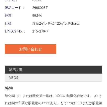
製品コード：
290800ST
純度：
99.9％
仕様：
直径2インチx0.125インチth.etc
EINECS No.：
215-270-7
お問い合わせ
製品説明
MSDS
特性
酸化銅（I）または酸化第一銅は、式Cuの無機化合物です。
O.そ
2
れは銅の主要な酸化物の1つであり、もう1つはCuOまたは酸化第