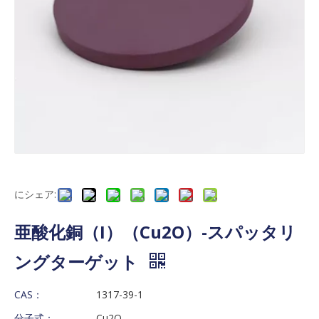
にシェア:
亜酸化銅（I）（Cu2O）-スパッタリ
ングターゲット
CAS：
1317-39-1
分子式：
Cu2O