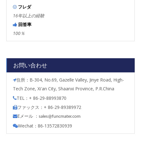
フレダ

16年以上の経験
回答率

100％
お問い合わせ
住所：B-304, No.69, Gazelle Valley, Jinye Road, High-

Tech Zone, Xi'an City, Shaanxi Province, P.R.China
TEL：+ 86-29-88993870

ファックス：+ 86-29-89389972

Eメール ：

s
ales@funcmater.com
Wechat：86-13572830939
