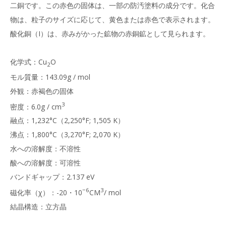
二銅です。この赤色の固体は、一部の防汚塗料の成分です。化合
物は、粒子のサイズに応じて、黄色または赤色で表示されます。
酸化銅（I）は、赤みがかった鉱物の赤銅鉱として見られます。
化学式：Cu
O
2
モル質量：143.09g / mol
外観：赤褐色の固体
3
密度：6.0g / cm
融点：1,232°C（2,250°F; 1,505 K）
沸点：1,800°C（3,270°F; 2,070 K）
水への溶解度：不溶性
酸への溶解度：可溶性
バンドギャップ：2.137 eV
−6
3
磁化率（χ）：-20・10
CM
/ mol
結晶構造：立方晶