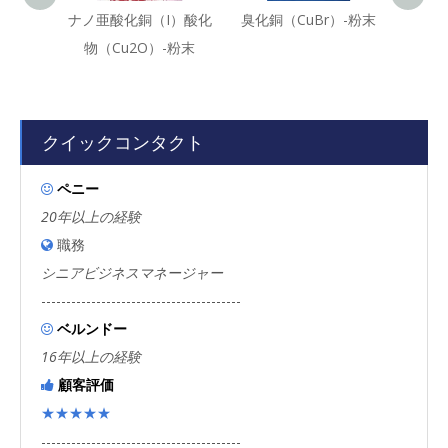
ナノ亜酸化銅（I）酸化
臭化銅（CuBr）-粉末
窒化銅（
物（Cu2O）-粉末
クイックコンタクト
ペニー

20年以上の経験
職務

シニアビジネスマネージャー
----------------------------------------
ベルンドー

16年以上の経験
顧客評価

★★★★★
----------------------------------------