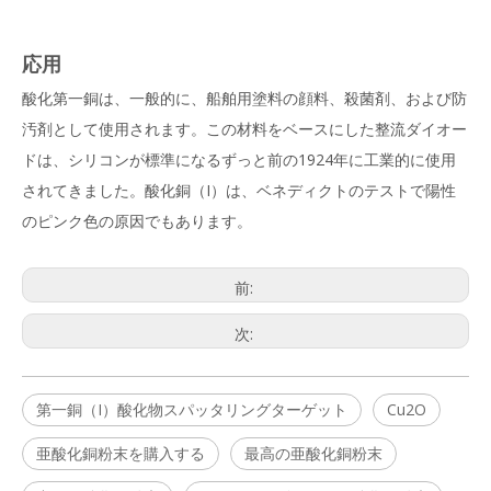
応用
酸化第一銅は、一般的に、船舶用塗料の顔料、殺菌剤、および防
汚剤として使用されます。この材料をベースにした整流ダイオー
ドは、シリコンが標準になるずっと前の1924年に工業的に使用
されてきました。酸化銅（I）は、ベネディクトのテストで陽性
のピンク色の原因でもあります。
前:
次:
第一銅（I）酸化物スパッタリングターゲット
Cu2O
亜酸化銅粉末を購入する
最高の亜酸化銅粉末