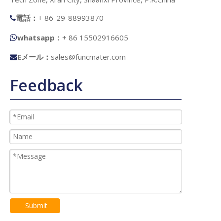
電話：
+ 86-29-88993870

whatsapp：
+ 86 15502916605

Eメール：
sales@funcmater.com

Feedback
Submit