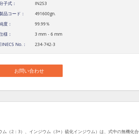
分子式：
IN2S3
製品コード：
491600gn.
純度：
99.99％
仕様：
3 mm - 6 mm
EINECS No.：
234-742-3
お問い合わせ
ムインジウム（2：3）、インジウム（3+）硫化インジウム）は、式中の無機化