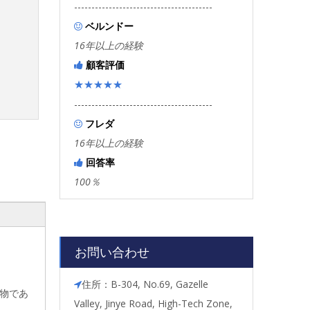
----------------------------------------
ベルンドー

16年以上の経験
顧客評価

★★★★★
----------------------------------------
フレダ

16年以上の経験
回答率

100％
お問い合わせ
住所：B-304, No.69, Gazelle

合物であ
Valley, Jinye Road, High-Tech Zone,