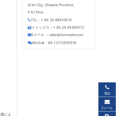
Xi'an City, Shaanxi Province,
P.R.China
TEL：+ 86-29-88993870

ファックス：+ 86-29-89389972

Eメール ：

s
ales@funcmater.com
Wechat：86-13572830939

電話
Eメール
組織によ