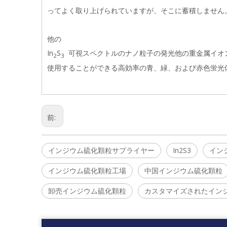
ってよく取り上げられていますが、そこに蓄積しません
他の
In
S
可視スペクトルのナノ粒子の発光他の重金属イオン
2
3
使用することができる高効率の青、緑、および赤色蛍光
前:
インジウム硫化顆粒サプライヤー
In2S3
イン
インジウム硫化顆粒工場
中国インジウム硫化顆粒
卸売インジウム硫化顆粒
カスタマイズされたイン