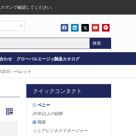
スマンで確認してください。
検索
合わせ
グローバルエージェント
製品カタログ
n2S3）-ペレット
クイックコンタクト
ペニー

ト
20年以上の経験
職務

シニアビジネスマネージャー