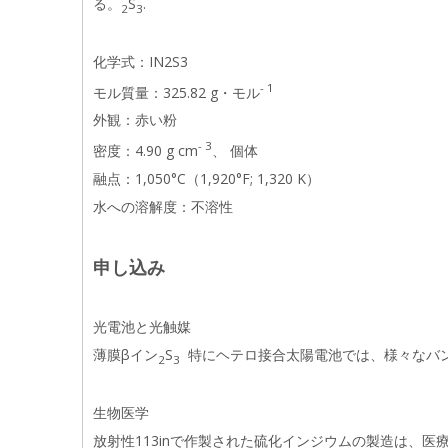
る。
S
.
2
3
化学式：IN2S3
- 1
モル質量：325.82 g・モル
外観：赤い粉
- 3
密度：4.90 g cm
、 個体
融点：1,050°C（1,920°F; 1,320 K）
水への溶解度：不溶性
申し込み
光電池と光触媒
薄膜βイン
S
特にヘテロ接合太陽電池では、様々なバ
2
3
生物医学
放射性113inで作製された硫化インジウムの製造は、