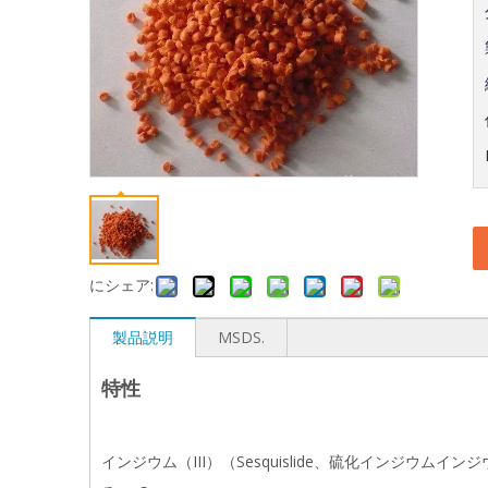
にシェア:
製品説明
MSDS.
特性
インジウム（III）（Sesquislide、硫化インジウ