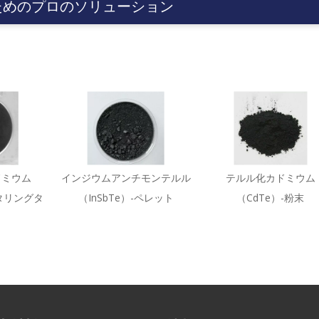
ためのプロのソリューション
ドミウム
インジウムアンチモンテルル
テルル化カドミウム
タリングタ
（InSbTe）-ペレット
（CdTe）-粉末
ト