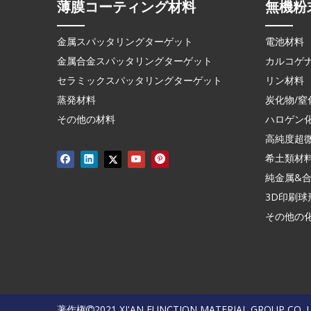
薄膜コーティング材料
無機粉
金属スパッタリングターゲット
電池材料
金属合金スパッタリングターゲット
カルコゲ
セラミックスパッタリングターゲット
リン材料
蒸発材料
炭化物/窒
その他の材料
ハロゲン
高純度超
希土類材
純金属&
3D印刷球
その他の
著作権
2021 XI'AN FUNCTION MATERIAL GROUP CO.,
