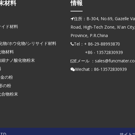
末材料
情報
住所：B-304, No.69, Gazelle Vall

ナイド材料
Road, High-Tech Zone, Xi'an City
Province, P.R.China
化物/ホウ化物/シリサイド材料
Tel：+ 86-29-88993870

化物材料
+86 - 13572830939
微細ナノ酸化物粉末
Eメール ：
sales@funcmater.c

料
Wechat：86-13572830939

合金の粉
形の粉
化合物粉末
LTD
サイト