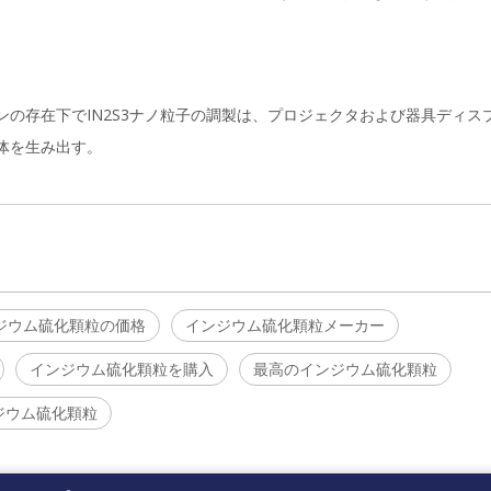
。
の存在下でIN2S3ナノ粒子の調製は、プロジェクタおよび器具ディス
体を生み出す。
ジウム硫化顆粒の価格
インジウム硫化顆粒メーカー
インジウム硫化顆粒を購入
最高のインジウム硫化顆粒
ジウム硫化顆粒