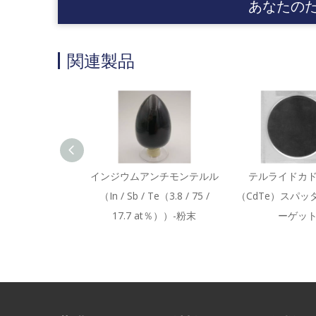
あなたの
関連製品
インジウムアンチモンテルル
テルライドカ
（In / Sb / Te（3.8 / 75 /
（CdTe）スパッ
17.7 at％））-粉末
ーゲッ