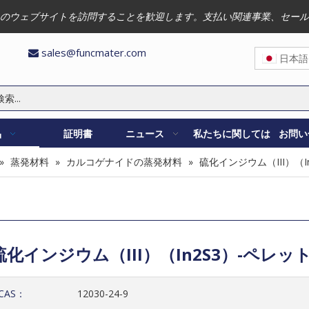
のウェブサイトを訪問することを歓迎します。支払い関連事業、セール
sales@funcmater.com

日本語
品
証明書
ニュース
私たちに関しては
お問い
»
蒸発材料
»
カルコゲナイドの蒸発材料
»
硫化インジウム（III）（I
硫化インジウム（III）（In2S3）-ペレッ
CAS：
12030-24-9