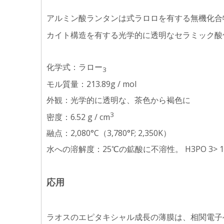
アルミン酸ランタンは式ラロロを有する無機化合
カイト構造を有する光学的に透明なセラミック酸
化学式：ラロー
3
モル質量：213.89g / mol
外観：光学的に透明な、茶色から褐色に
3
密度：6.52 g / cm
融点：2,080°C（3,780°F; 2,350K）
水への溶解度：25℃の鉱酸に不溶性。 H3PO 3> 
応用
ラオスのエピタキシャル成長の薄膜は、相関電子