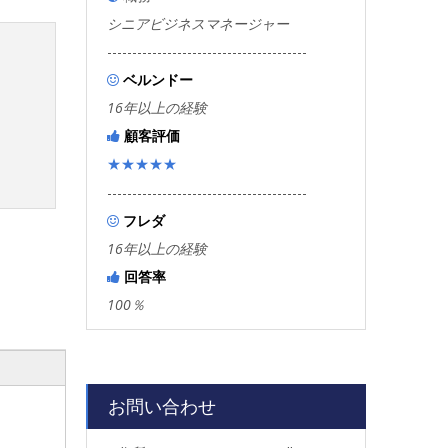
シニアビジネスマネージャー
----------------------------------------
ベルンドー

16年以上の経験
顧客評価

★★★★★
----------------------------------------
フレダ

16年以上の経験
回答率

100％
お問い合わせ