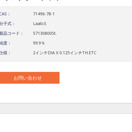
CAS：
71496-78-1
分子式：
Laalo3.
製品コード：
57130800St.
純度：
99.9％
仕様：
2インチDIA X 0.125インチTH.ETC
お問い合わせ