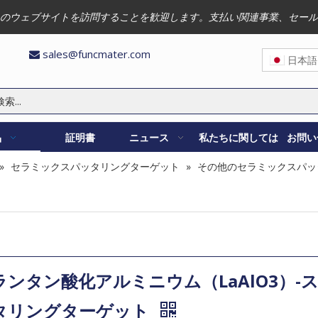
のウェブサイトを訪問することを歓迎します。支払い関連事業、セール
sales@funcmater.com

日本語
品
証明書
ニュース
私たちに関しては
お問い
»
セラミックスパッタリングターゲット
»
その他のセラミックスパッ
ランタン酸化アルミニウム（LaAlO3）-
タリングターゲット