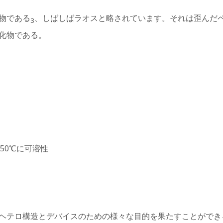
物である
、しばしばラオスと略されています。それは歪んだ
3
化物である。
150℃に可溶性
ヘテロ構造とデバイスのための様々な目的を果たすことができ