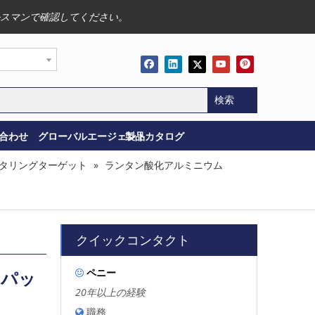
スマンで確認してください。
検索
合わせ
グローバルエージェント
製品カタログ
タリングターゲット
»
ランタン酸化アルミニウム
クイックコンタクト
ペニー
スパッ

20年以上の経験
職務
