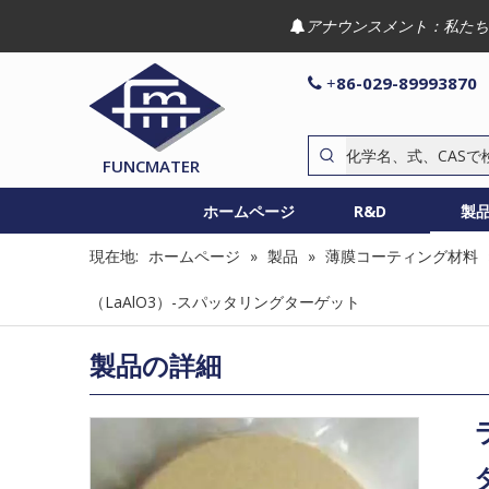
アナウンスメント：私たち

86-029-89993870

+
FUNCMATER
ホームページ
R&D
製
現在地:
ホームページ
»
製品
»
薄膜コーティング材料
（LaAlO3）-スパッタリングターゲット
製品の詳細