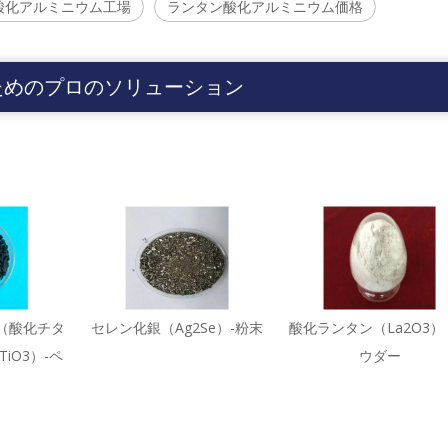
酸化アルミニウム工場
ランタン酸化アルミニウム価格
ためのプロのソリューション
（酸化チタ
セレン化銀（Ag2Se）-粉末
酸化ランタン（La2O3） 
iO3）-ペ
ウダー