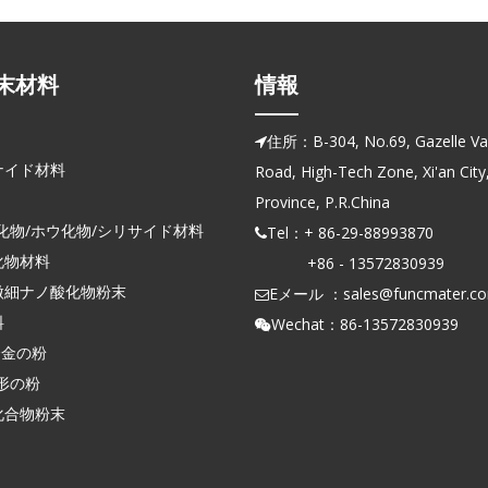
末材料
情報
住所：B-304, No.69, Gazelle Vall

ナイド材料
Road, High-Tech Zone, Xi'an City
Province, P.R.China
化物/ホウ化物/シリサイド材料
Tel：+ 86-29-88993870

化物材料
+86 - 13572830939
微細ナノ酸化物粉末
Eメール ：
sales@funcmater.c

料
Wechat：86-13572830939

合金の粉
形の粉
化合物粉末