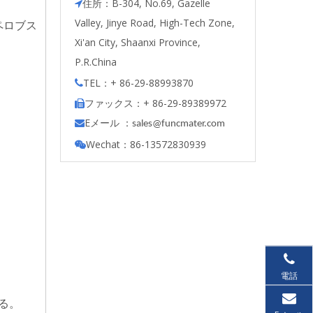
住所：B-304, No.69, Gazelle

Valley, Jinye Road, High-Tech Zone,
ペロブス
Xi'an City, Shaanxi Province,
P.R.China
TEL：+ 86-29-88993870

ファックス：+ 86-29-89389972

Eメール ：

s
ales@funcmater.com
Wechat：86-13572830939

電話
る。