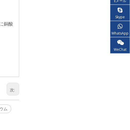
Eメール
Skype
に銅酸
WhatsApp
WeChat
次:
ウム