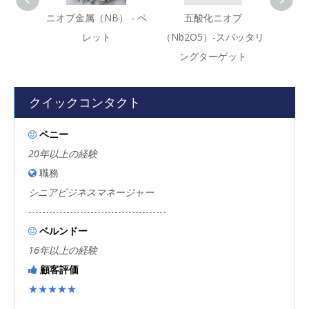
ニオブ金属（NB） - ペ
五酸化ニオブ
ヨウ化
レット
（Nb2O5）-スパッタリ
ングターゲット
クイックコンタクト
ペニー

20年以上の経験
職務

シニアビジネスマネージャー
----------------------------------------
ベルンドー

16年以上の経験
顧客評価

★★★★★
----------------------------------------