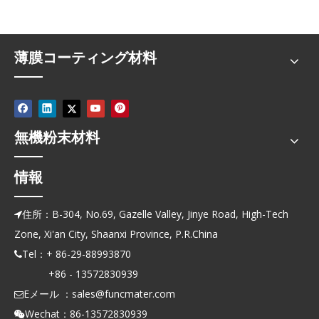
薄膜コーティング材料
無機粉末材料
情報
住所：B-304, No.69, Gazelle Valley, Jinye Road, High-Tech

Zone, Xi'an City, Shaanxi Province, P.R.China
Tel：+ 86-29-88993870

+86 - 13572830939
Eメール ：
sales@funcmater.com

Wechat：86-13572830939
