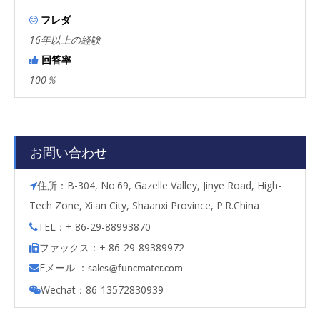
フレダ

16年以上の経験
回答率

100％
お問い合わせ
住所：B-304, No.69, Gazelle Valley, Jinye Road, High-

Tech Zone, Xi'an City, Shaanxi Province, P.R.China
TEL：+ 86-29-88993870

ファックス：+ 86-29-89389972

Eメール ：

s
ales@funcmater.com
Wechat：86-13572830939
