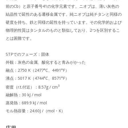
前のCb）と原子番号41の化学元素です。ニオブは、薄い灰色の
結晶性で延性のある遷移金属です。純ニオブは純チタンと同様の
硬度を持ち、鉄と同様の延性を持っています。その化学的および
物理的性質はタンタルのものと類似しており、2つを区別するこ
とは困難です。
STPでのフェーズ：固体
外観：灰色の金属、酸化すると青みがかった
融点：2750 K（2477°C、4491°F）
沸点：5017 K（4744°C、8571°F）
3
密度（r.t.付近）：8.57g / cm
融解熱：30 kJ / mol
蒸発熱：689.9 kJ / mol
モル熱容量：24.60J /（mol・K）