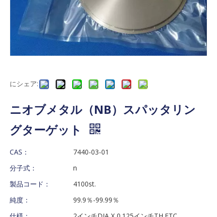
にシェア:
ニオブメタル（NB）スパッタリン
グターゲット
CAS：
7440-03-01
分子式：
n
製品コード：
4100st.
純度：
99.9％-99.99％
仕様：
2インチDIA X 0.125インチTH.ETC