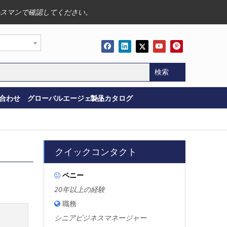
スマンで確認してください。
検索
合わせ
グローバルエージェント
製品カタログ
クイックコンタクト
ペニー

20年以上の経験
職務

シニアビジネスマネージャー