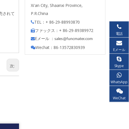
Xi'an City, Shaanxi Province,
P.R.China
売されて
TEL：+ 86-29-88993870

ファックス：+ 86-29-89389972

電話
Eメール ：

s
ales@funcmater.com
Wechat：86-13572830939

Eメール
次:
Skype
WhatsApp
WeChat