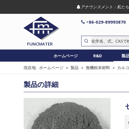
アナウンスメント：私たち

86-029-89993870

+
FUNCMATER
ホームページ
R&D
製
現在地:
ホームページ
»
製品
»
無機粉末材料
»
カル
製品の詳細