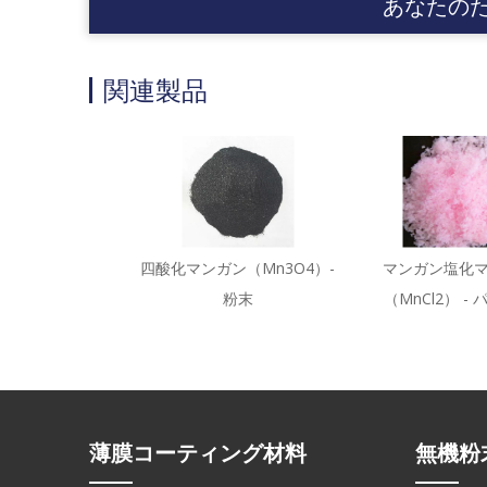
あなたの
関連製品
四酸化マンガン（Mn3O4）-
マンガン塩化
粉末
（MnCl2） -
薄膜コーティング材料
無機粉