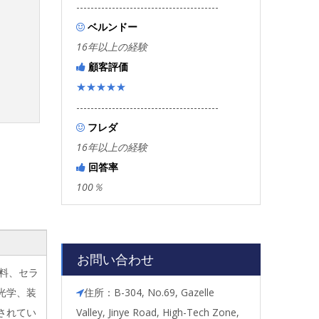
----------------------------------------
ベルンドー

16年以上の経験
顧客評価

★★★★★
----------------------------------------
フレダ

16年以上の経験
回答率

100％
お問い合わせ
料、セラ
住所：B-304, No.69, Gazelle
光学、装

Valley, Jinye Road, High-Tech Zone,
されてい