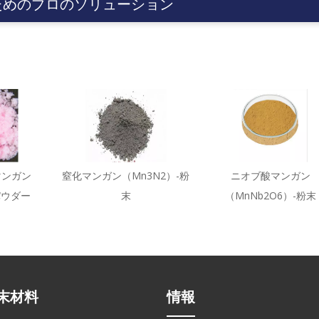
ためのプロのソリューション
マンガン
窒化マンガン（Mn3N2）-粉
ニオブ酸マンガン
 パウダー
末
（MnNb2O6）-粉末
末材料
情報