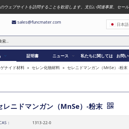
のウェブサイトを訪問することを歓迎します。支払い関連事業、セール
sales@funcmater.com

日本語
品
証明書
ニュース
私たちに関しては
お問い
コゲナイド材料
»
セレン化物材料
»
セレニドマンガン（MnSe）-粉末
セレニドマンガン（MnSe）-粉末
CAS：
1313-22-0