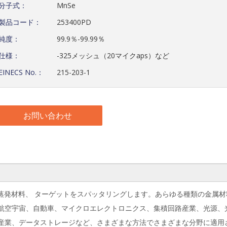
分子式：
MnSe
製品コード：
253400PD
純度：
99.9％-99.99％
仕様：
-325メッシュ（20マイクaps）など
EINECS No.：
215-203-1
お問い合わせ
、蒸発材料、
ターゲットをスパッタリングします。あらゆる種類の金属材
航空宇宙、自動車、マイクロエレクトロニクス、集積回路産業、光源、
産業、データストレージなど、さまざまな方法でさまざまな分野に適用